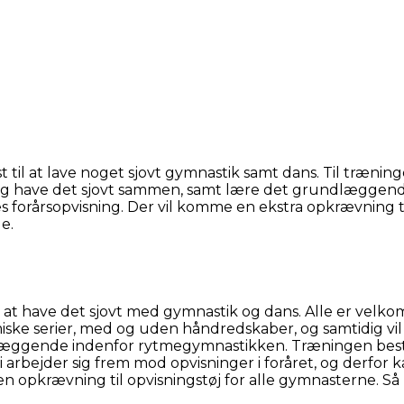
yst til at lave noget sjovt gymnastik samt dans. Til træni
og have det sjovt sammen, samt lære det grundlæggende
es forårsopvisning. Der vil komme en ekstra opkrævning til
e.
 at have det sjovt med gymnastik og dans. Alle er velko
iske serier, med og uden håndredskaber, og samtidig vil vi
ggende indenfor rytmegymnastikken. Træningen består 
t. Vi arbejder sig frem mod opvisninger i foråret, og der
n opkrævning til opvisningstøj for alle gymnasterne. Så 