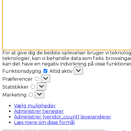
For at give dig de bedste oplevelser bruger vi teknolog
teknologier, kan vi behandle data som f.eks. browsingad
kan det have en negativ indvirkning på visse funktion
Funktionsdygtig
Funktionsdygtig
Altid aktiv
Præferencer
Præferencer
Statistikker
Statistikker
Marketing
Marketing
Vælg muligheder
Administrer tjenester
Administrer {vendor_count} leverandører
Læs mere om disse formål