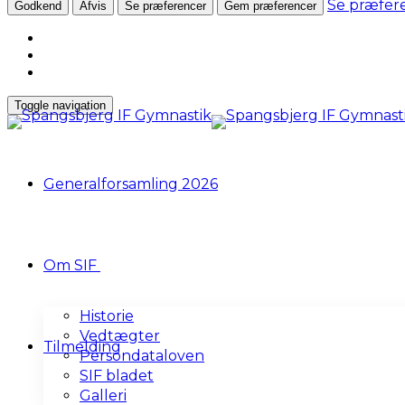
Se præfer
Godkend
Afvis
Se præferencer
Gem præferencer
Toggle navigation
Generalforsamling 2026
Om SIF
Historie
Vedtægter
Tilmelding
Persondataloven
SIF bladet
Galleri